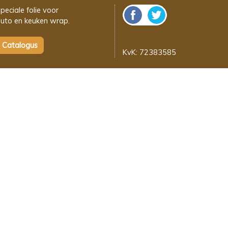
peciale folie voor
uto en keuken wrap.
KvK: 72383585