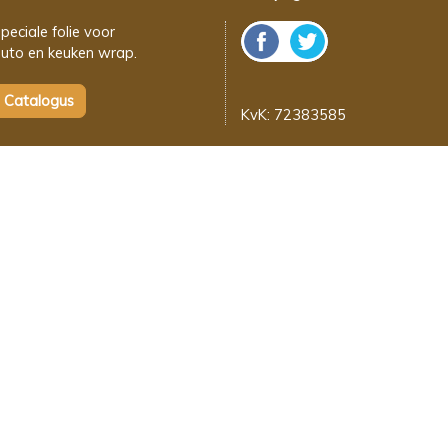
peciale folie voor
uto en keuken wrap.
KvK: 72383585