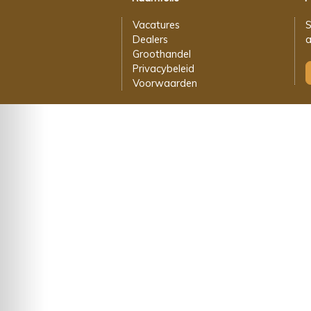
Vacatures
S
Dealers
a
Groothandel
Privacybeleid
Voorwaarden