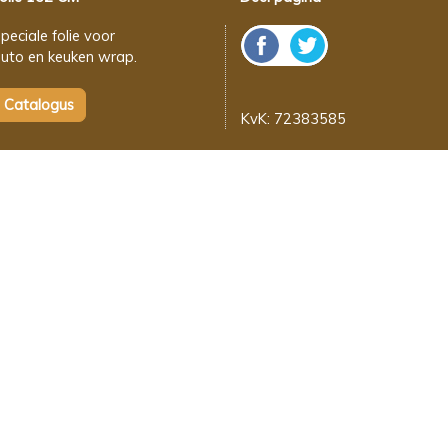
peciale folie voor
uto en keuken wrap.
KvK: 72383585