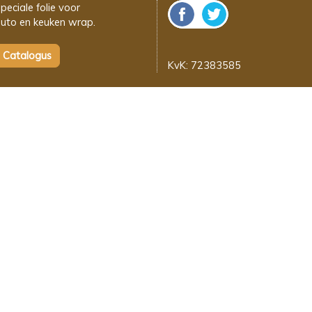
peciale folie voor
uto en keuken wrap.
KvK: 72383585