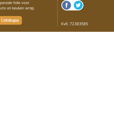
peciale folie voor
uto en keuken wrap.
KvK: 72383585